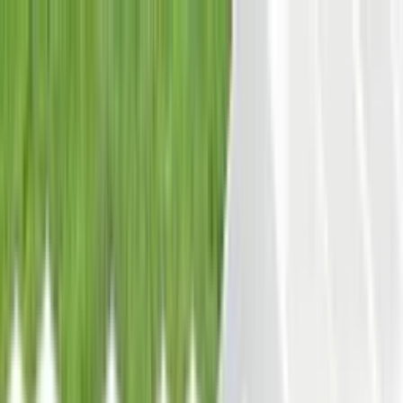
Start
/
Oferta
/
Blog
/
Kontakt
602 616 930
Napisz do nas