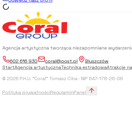
Odwiedź nasz profil
Agencja artystyczna tworząca niezapomniane wydarzenia
602 616 930
coral@post.pl
Bluszczów
Start
Agencja artystyczna
Technika estradowa
Atrakcje n
©
2026
P.H.U. "Coral" Tomasz Ciba · NIP 647-178-26-08
Polityka prywatności
Regulamin
Panel