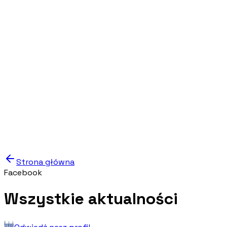
Start
/
Oferta
/
Blog
/
Kontakt
602 616 930
Napisz do nas
Strona główna
Facebook
Wszystkie
aktualności